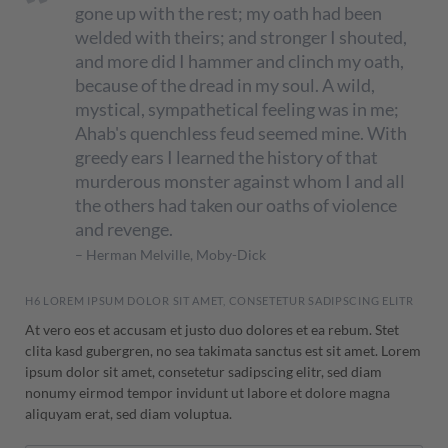
gone up with the rest; my oath had been
welded with theirs; and stronger I shouted,
and more did I hammer and clinch my oath,
because of the dread in my soul. A wild,
mystical, sympathetical feeling was in me;
Ahab's quenchless feud seemed mine. With
greedy ears I learned the history of that
murderous monster against whom I and all
the others had taken our oaths of violence
and revenge.
– Herman Melville, Moby-Dick
H6 LOREM IPSUM DOLOR SIT AMET, CONSETETUR SADIPSCING ELITR
At vero eos et accusam et justo duo dolores et ea rebum. Stet
clita kasd gubergren, no sea takimata sanctus est sit amet. Lorem
ipsum dolor sit amet, consetetur sadipscing elitr, sed diam
nonumy eirmod tempor invidunt ut labore et dolore magna
aliquyam erat, sed diam voluptua.