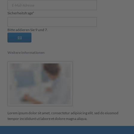
E-
Mail-
Pflichtfeld
Sicherheitsfrage
*
Adresse
Bitte addieren Sie 9 und 7.
Weitere Informationen
Lorem ipsum dolor sit amet, consectetur adipisicing elit, sed do eiusmod
tempor incididunt ut labore et dolore magna aliqua.