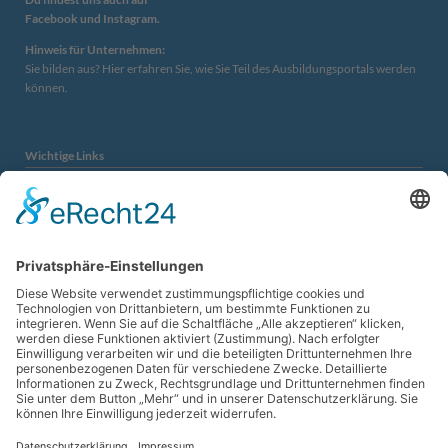
Facebook
und
Instagram.
Hinweis für Unternehmen:
Sie bilden aus?
Hier erfahren Sie, wie Sie Teil des Ausbildungsportals werden
können.
Wichtige Links
Imagefilm WIR WISSEN WAS WIR TUN
Berufechecker
UnternehmerFrauen Landshut e.V.
UnternehmerFrauen Erding e.V.
Interessantes
Ausbildungsmesse Berufsfit am 10. und 11. Juli 2026 im Munich
10.
Airport Center (MAC).
APR
Eine Einladung von Schulewirtschaft für Ausbildungsbetriebe
10.
APR
Berufsinfomesse in Landshut am 21. März 2026