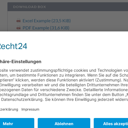
DOWNLOAD BOX
Excel Example
(23,5 KiB)
PDF Example
(31,6 KiB)
Word Example
(21,5 KiB)
ZIP Example
(12,6 KiB)
Information:
Lorem ipsum dolor sit amet, consete
nonumy eirmod tempor invidunt ut labore et do
Confirmation:
Lorem ipsum dolor sit amet, conset
nonumy eirmod tempor invidunt ut labore et do