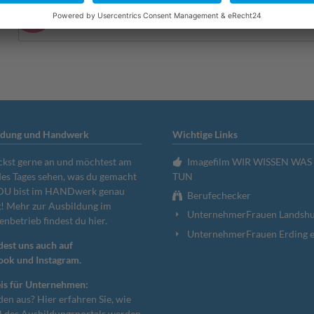
Warning:
Lorem ipsum dolor sit amet, consetetur
eirmod tempor invidunt ut labore et dolore mag
ldung und Handwerk
Wichtige Links
ckst gerne an und möchtest am
Imagefilm WIR WISSEN WAS
es Tages sehen, was du gemacht
TUN
 DU bist im HANDwerk genau
Berufechecker
g! Mehr zur
Ausbildung im
UnternehmerFrauen Landshut
enbetrieb findest du hier.
UnternehmerFrauen Erding e
dest uns auch auf
ook
und
Instagram.
is für Unternehmen:
lden aus?
Hier erfahren Sie, wie
il des Ausbildungsportals werden