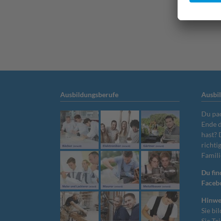
Ausbildungsberufe
Ausbi
Du pa
Ende d
hast?
richti
Famili
Du fin
Faceb
Hinwe
Sie bi
Sie Te