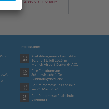
 sadipscing elitr, sed diam nonumy
na aliquyam
Interessantes
 WIR
Ausbildungsmesse Berufsfit am
10.
10. und 11. Juli 2026 im
APR
Munich Airport Center (MAC).
Eine Einladung von
10.
 e.V.
Schulewirtschaft für
APR
Ausbildungsbetriebe
.V.
Berufsinfomesse in Landshut
30.
am 21. März 2026
DEZ
Berufsinfomesse Realschule
25.
Vilsbiburg
AUG