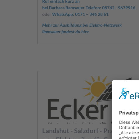
Ruf einfach kurz an
bei Barbara Ramsauer Telefon: 08742 - 9679916
oder
WhatsApp: 0171 – 346 28 61
Mehr zur Ausbildung bei Elektro-Netzwerk
Ramsauer findest du hier.
Landshut - Salzdorf - Praktikum