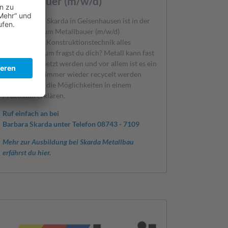
Metallbauer (m/w/d)
Bei der Firma Skarda in Geisenhausen ist in der
Ausbildung zum Metallbauer (m/w/d)
Fachrichtung Konstruktionstechnik alles
möglich. Warum fragst du dich? Metall kann fast
überall eingesetzt werden und vor allem ist es ein
Material, das immer wieder recycelt werden
kann. Lass dir die Möglichkeiten in einem
Praktikum erklären.
Ruf einfach an bei
Barbara Skarda unter Telefon 08743 - 7109
Mehr zur Ausbildung bei Skarda Metallbau
erfährst du hier.