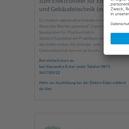
zum Elektroniker für Energie-
und Gebäudetechnik (m/w/d)
Du findest regenerative Energie im wahrsten
Sinne des Wortes spannend? Dann mach beim
Spezialisten für Photovoltaik in
Salzdorf/Landshut ein Praktikum, um den Beruf
des Elektronikers für Energie- und
Gebäudetechnik kennen zu lernen.
Ruf einfach kurz an
bei Alexandra Ecker unter Telefon 0871 -
965700912
Mehr zur Ausbildung bei der Elektro Ecker erfährst
du hier.