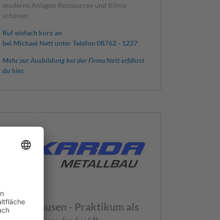
moderne Anlagen Ressourcen und Klima
schonen.
Ruf einfach kurz an
bei Michael Nett unter Telefon 08762 - 1227
Mehr zur Ausbildung bei der Firma Nett erfährst
du hier.
Geisenhausen - Praktikum als