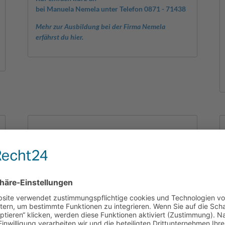
bei Manuela Nemela unter Telefon 0871 - 71438
Mehr zur Ausbildung bei der Firma Nemela
erfährst du hier.
Hohenpolding Praktikum zum