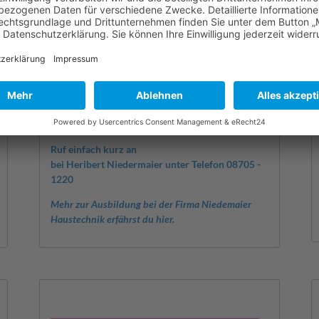
SHK-Anlagenmechaniker
(m/w/d)
Anlagenmechaniker sind Alleskönner und der
Beruf ist nicht nur für junge Männer sondern
auch für junge Frauen interessant. Es geht um
umweltfreundliche Techniken von heute und
morgen und um die Gestaltung und Umsetzung
von Bädern.
Ruf einfach kurz an
bei Heribert Niedermaier unter Telefon 08705 -
1220
Mehr zur Ausbildung bei der Firma Niedemaier
Haustechnik erfährst du hier.