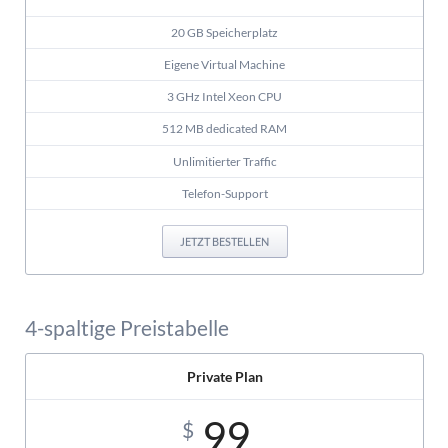
20 GB Speicherplatz
Eigene Virtual Machine
3 GHz Intel Xeon CPU
512 MB dedicated RAM
Unlimitierter Traffic
Telefon-Support
JETZT BESTELLEN
4-spaltige Preistabelle
Private Plan
99
$