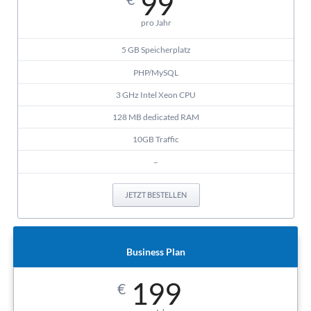
99
pro Jahr
5 GB Speicherplatz
PHP/MySQL
3 GHz Intel Xeon CPU
128 MB dedicated RAM
10GB Traffic
–
JETZT BESTELLEN
Business Plan
199
€