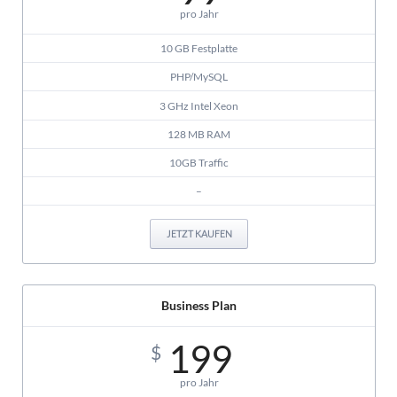
pro Jahr
10 GB Festplatte
PHP/MySQL
3 GHz Intel Xeon
128 MB RAM
10GB Traffic
–
JETZT KAUFEN
Business Plan
199
$
pro Jahr