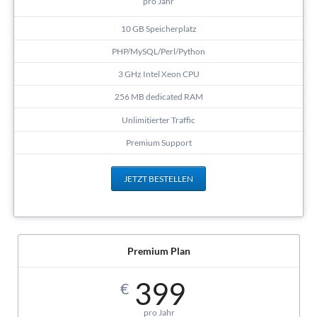
pro Jahr
10 GB Speicherplatz
PHP/MySQL/Perl/Python
3 GHz Intel Xeon CPU
256 MB dedicated RAM
Unlimitierter Traffic
Premium Support
JETZT BESTELLEN
Premium Plan
399
€
pro Jahr