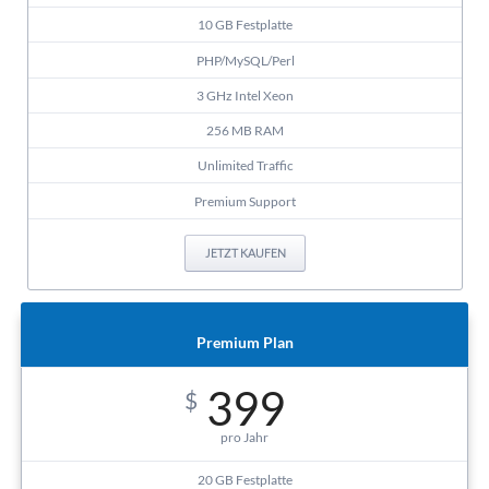
10 GB Festplatte
PHP/MySQL/Perl
3 GHz Intel Xeon
256 MB RAM
Unlimited Traffic
Premium Support
JETZT KAUFEN
Premium Plan
399
$
pro Jahr
20 GB Festplatte