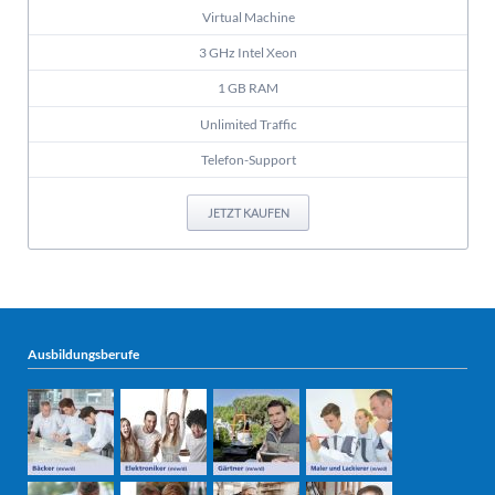
Virtual Machine
3 GHz Intel Xeon
1 GB RAM
Unlimited Traffic
Telefon-Support
JETZT KAUFEN
Ausbildungsberufe