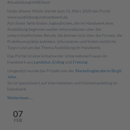
#AusbildungHABENwir
Unter diesem Motto startet zum 11. März 2020 das Portal
www.ausbildungundhandwerk.de.
Auf dieser Seite finden Jugendlichen, die im Handwerk eine
Ausbildung beginnen wollen Informationen über die
unterschiedlichsten Berufe. Sie können sich über die Firmen, die
Praktikumsplätze anbieten, informieren und finden nützliche
Tipps rund um das Thema Ausbildung im Handwerk.
Das Portal ist eine Initiative der UnternehmerFrauen im
Handwerk aus
Landshut,
Erding
und
Freising
Umgesetzt wurde das Projekt von der
Marketingberaterin Birgit
John.
Sie ist spezialisiert auf Internetseiten und Onlinemarketing im
Handwerk.
Ausbildung
Weiterlesen …
und
Handwerk
07
geht
FEB
an
den