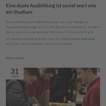
Start
Eine duale Ausbildung ist soviel wert wie
ein Studium
Das Handwerk darf selbstbewusster sein. Der Mangel an
Auszubildenden liegt nicht an den Berufe im Handwerk, sondern
daran, dass es zu wenig junge Menschen in Deutschland gibt.
Im Handwerksblatt erschien dazu ein interessantes
Interview
mit ZDH-Generalsekretär Holz Schwannecke.
Eine
Weiterlesen …
duale
Ausbildung
31
ist
JAN
soviel
wert
wie
ein
Studium