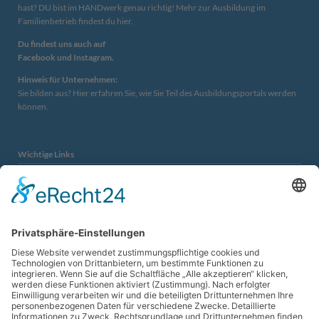
hast? DU bist im HANDwerk genau richtig! Mehr zur
Ausbildung im
Familienbetrieb findest du hier.
Du findest uns auch auf
Facebook
und
Instagram.
Hinweis für Unternehmen:
Sie bilden aus?
Hier erfahren Sie, wie Sie Teil des Ausbildungsportals werden
können.
Wichtige Links
Imagefilm WIR WISSEN WAS WIR TUN
Berufechecker
UnternehmerFrauen Landshut e.V.
UnternehmerFrauen Erding e.V.
Interessantes
Ausbildungsmesse Berufsfit am 10. und 11. Juli 2026 im Munich
10.
Airport Center (MAC).
APR