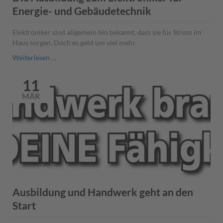
Energie- und Gebäudetechnik
Elektroniker sind allgemein hin bekannt, dass sie für Strom im
Haus sorgen. Doch es geht um viel mehr.
Die
Weiterlesen …
Ausbildung
zum
11
Elektroniker
MÄR
für
Energie-
und
Gebäudetechnik
Ausbildung und Handwerk geht an den
Start